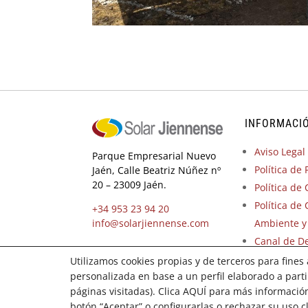
INFORMACI
Aviso Legal
Parque Empresarial Nuevo
Política de 
Jaén, Calle Beatriz Núñez nº
20 – 23009 Jaén.
Política de
Política de
+34 953 23 94 20
info@solarjiennense.com
Ambiente y
Canal de D
User
Utilizamos cookies propias y de terceros para fines
personalizada en base a un perfil elaborado a part
páginas visitadas). Clica AQUÍ para más informació
botón “Aceptar” o configurarlas o rechazar su uso 
Copyrigh