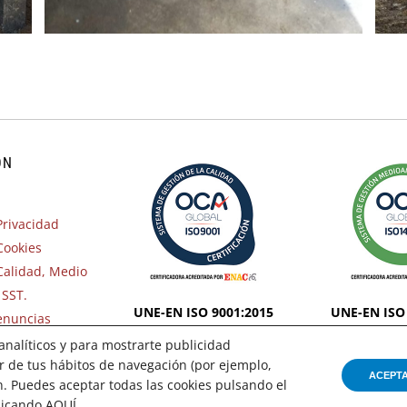
ÓN
Privacidad
 Cookies
 Calidad, Medio
 SST.
UNE-EN ISO 9001:2015
UNE-EN ISO
enuncias
 analíticos y para mostrarte publicidad
ir de tus hábitos de navegación (por ejemplo,
ACEPT
n. Puedes aceptar todas las cookies pulsando el
clicando
AQUÍ
.
t 2020 Solar Jiennense – Diseño y Desarrollo
SUMURDIGITAL
All Rights 